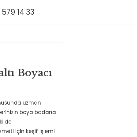
 579 14 33
ltı Boyacı
konusunda uzman
 yerinizin boya badana
ekilde
meti için keşif işlemi