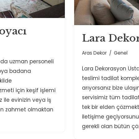
oyacı
Lara Dekor
Aras Dekor
Genel
nda uzman personeli
Lara Dekorasyon Usta
 boya badana
teslimi tadilat kompl
ekilde
arıyorsanız bize ulaş
meti için keşif işlemi
servisimiz tüm tadilat 
 ile evinizin veya iş
tek bir elden çözmekt
için zahmet olmaktan
iletişime geçiyorsunuz
gerekli olan bütün çöz