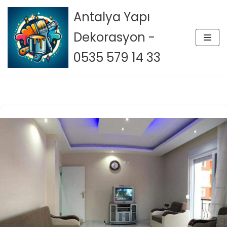
Antalya Yapı
İçeriğe
Dekorasyon -
geç
0535 579 14 33