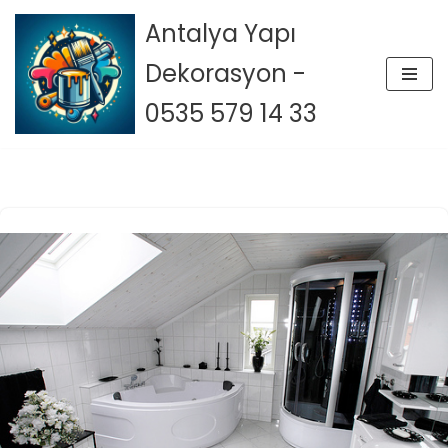
Antalya Yapı
İçeriğe
Dekorasyon -
geç
0535 579 14 33